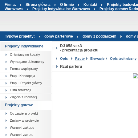
Firma:
Strona główna
O firmie
Kontakt
Projekty budowl
Warszawa
Projekty indywidualne Warszawa
Projekty domów Rad
Typowe projekty:
domy parterowe
domy z poddaszem
domy p
DJ 058 ver.3
Projekty indywidualne
- prezentacja projektu
Orientacyjne koszty
Opis
Rzuty
Elewacje
Opis techniczny
Wymagane dokumenty
Rzut parteru
Forma współpracy
Etap I Koncepcja
Etap II Projekt główny
Lista realizacji
Zdjęcia z realizacji
Projekty gotowe
Co zawiera projekt
Zmiany w projekcie
Warunki zakupu
Warunki zwrotu