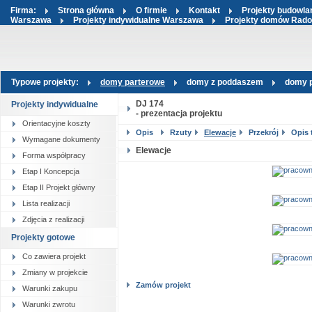
Firma:
Strona główna
O firmie
Kontakt
Projekty budowl
Warszawa
Projekty indywidualne Warszawa
Projekty domów Rad
Typowe projekty:
domy parterowe
domy z poddaszem
domy p
DJ 174
Projekty indywidualne
- prezentacja projektu
Orientacyjne koszty
Opis
Rzuty
Elewacje
Przekrój
Opis 
Wymagane dokumenty
Elewacje
Forma współpracy
Etap I Koncepcja
Etap II Projekt główny
Lista realizacji
Zdjęcia z realizacji
Projekty gotowe
Co zawiera projekt
Zmiany w projekcie
Zamów projekt
Warunki zakupu
Warunki zwrotu